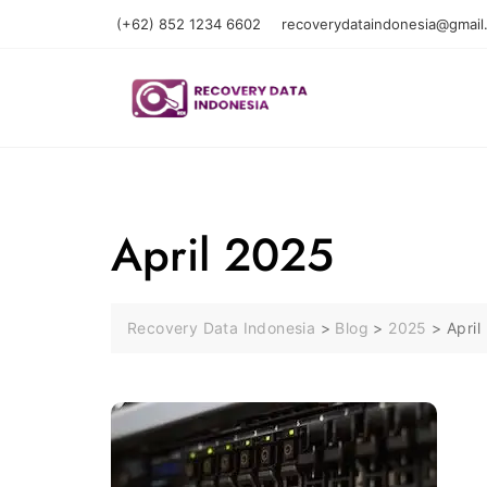
Skip
(+62) 852 1234 6602
recoverydataindonesia@gmail
to
content
April 2025
Recovery Data Indonesia
>
Blog
>
2025
>
April