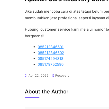
Jika sudah mencoba cara di atas tetapi belum ber
membutuhkan jasa profesional seperti layanan d
Hubungi customer service kami melalui nomor be
bergaransi!
085212346601
085212346602
085174294818
085179752590
Apr 22, 2025
Recovery
About the Author