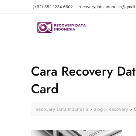
Skip
(+62) 852 1234 6602
recoverydataindonesia@gmail
to
content
Cara Recovery Dat
Card
Recovery Data Indonesia
>
Blog
>
Recovery
>
C