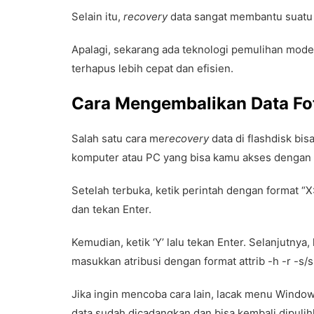
Selain itu,
recovery
data sangat membantu suatu p
Apalagi, sekarang ada teknologi pemulihan mo
terhapus lebih cepat dan efisien.
Cara Mengembalikan Data Fot
Salah satu cara me
recovery
data di flashdisk bi
komputer atau PC yang bisa kamu akses dengan
Setelah terbuka, ketik perintah dengan format “X:
dan tekan Enter.
Kemudian, ketik ‘Y’ lalu tekan Enter. Selanjutnya
masukkan atribusi dengan format attrib -h -r -s/s 
Jika ingin mencoba cara lain, lacak menu Windo
data sudah dicadangkan dan bisa kembali dipulih